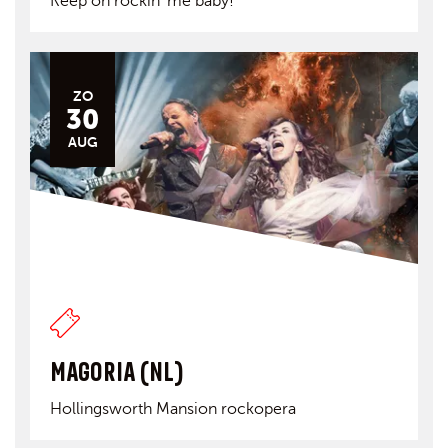
Keep on rockin' me baby!
ZO
30
AUG
MAGORIA (NL)
Hollingsworth Mansion rockopera