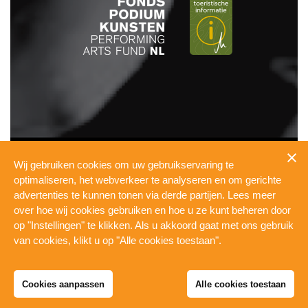
INFO
Wij gebruiken cookies om uw gebruikservaring te
PRESSKIT
optimaliseren, het webverkeer te analyseren en om gerichte
TECHNICAL
advertenties te kunnen tonen via derde partijen. Lees meer
PRIVACY
over hoe wij cookies gebruiken en hoe u ze kunt beheren door
COOKIES
op "Instellingen" te klikken. Als u akkoord gaat met ons gebruik
WERKEN BIJ DE PUL
van cookies, klikt u op "Alle cookies toestaan".
Cookies aanpassen
Alle cookies toestaan