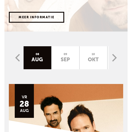
MEER INFORMATIE
07
08
09
10
11
JUL
AUG
SEP
OKT
NOV
VR
28
AUG