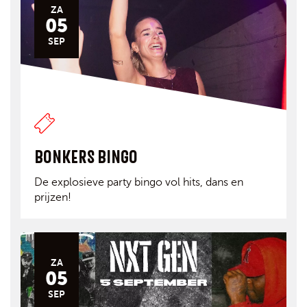
ZA
05
SEP
BONKERS BINGO
De explosieve party bingo vol hits, dans en
prijzen!
ZA
05
SEP