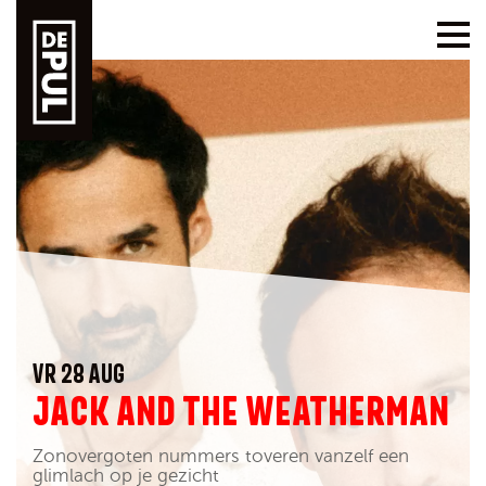
VR 28 AUG
JACK AND THE WEATHERMAN
Zonovergoten nummers toveren vanzelf een
glimlach op je gezicht