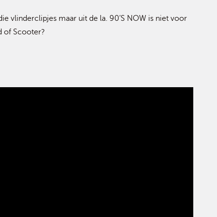
 die vlinderclipjes maar uit de la. 90’S NOW is niet voor
d of Scooter?