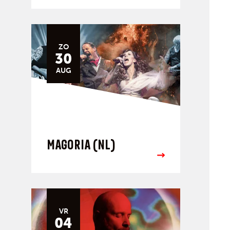
ZO
30
AUG
MAGORIA (NL)
VR
04