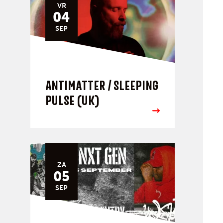
VR
04
SEP
ANTIMATTER / SLEEPING
PULSE (UK)
ZA
05
SEP