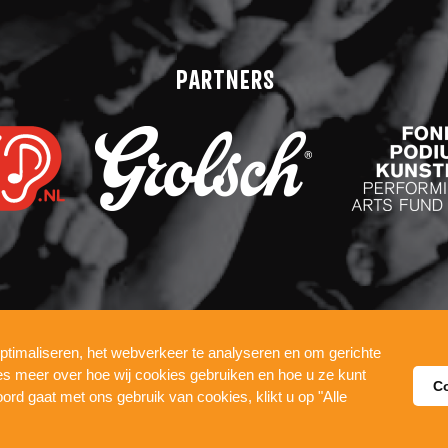
PARTNERS
ptimaliseren, het webverkeer te analyseren en om gerichte
COOKIES
WERKEN BIJ
ees meer over hoe wij cookies gebruiken en hoe u ze kunt
C
DE PUL
oord gaat met ons gebruik van cookies, klikt u op "Alle