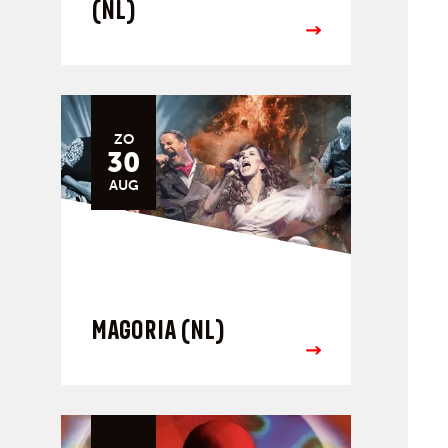
(NL)
ZO
30
AUG
MAGORIA (NL)