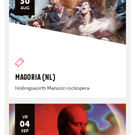
30
AUG
MAGORIA (NL)
Hollingsworth Mansion rockopera
VR
04
SEP