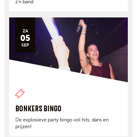
z'n band
ZA
05
SEP
BONKERS BINGO
De explosieve party bingo vol hits, dans en
prijzen!