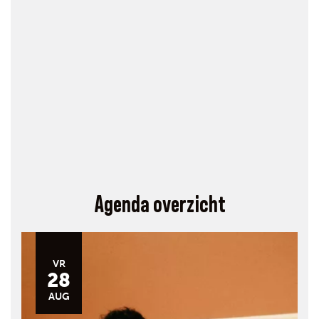
Agenda overzicht
VR
28
AUG