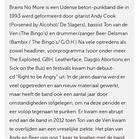
Brains No More is een Udense beton-punkband die in
1993 werd geformeerd door gitarist Andy Cook
(Poisened by Alcohol/ De Slagers), bassist Ton van de
Ven (The Bingo's) en drummer/zanger Beer Delsman
(Bambix / The Bingo's/ G.O.H.) Na vele optredens als
zowel headliner, voorprogramma (voor onder meer
The Exploited, GBH, Leatherface, Dayglo Abortions en
Sick on the Bus) en festivals kwam hun debuut-
cd "Right to be Angry” uit. In de jaren daarna werd er
veel opgetreden en aan nieuw materiaal gewerkt,
maar heeft de band ook een aantal jaar door
omstandigheden stilgelegen, om na deze periode er
eer volop tegenaan te punken. Er kwam een abrupt
eind aan de band in 2012 toen Ton van de Ven kwam
te overlijden aan een vreselijke ziekte. Het plan van
Andy en Beer om nog 1 keer te knallen met de band,