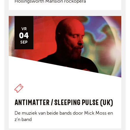
Hollingsworth Mansion rockopera
VR
04
SEP
ANTIMATTER / SLEEPING PULSE (UK)
De muziek van beide bands door Mick Moss en
z'n band