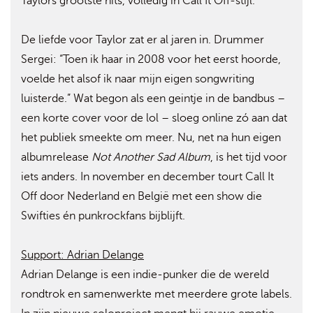
Taylors grootste hits, volledig in Call It Off-stijl.
De liefde voor Taylor zat er al jaren in. Drummer
Sergei: “Toen ik haar in 2008 voor het eerst hoorde,
voelde het alsof ik naar mijn eigen songwriting
luisterde.” Wat begon als een geintje in de bandbus –
een korte cover voor de lol – sloeg online zó aan dat
het publiek smeekte om meer. Nu, net na hun eigen
albumrelease
Not Another Sad Album
, is het tijd voor
iets anders. In november en december tourt Call It
Off door Nederland en België met een show die
Swifties én punkrockfans bijblijft.
Support: Adrian Delange
Adrian Delange is een indie-punker die de wereld
rondtrok en samenwerkte met meerdere grote labels.