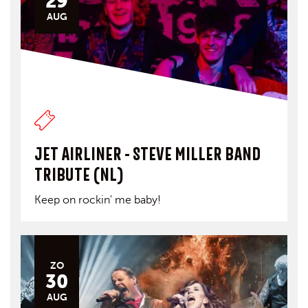
29
AUG
JET AIRLINER - STEVE MILLER BAND
TRIBUTE (NL)
Keep on rockin' me baby!
ZO
30
AUG