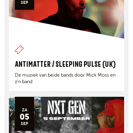
SEP
ANTIMATTER / SLEEPING PULSE (UK)
De muziek van beide bands door Mick Moss en
z'n band
ZA
05
SEP