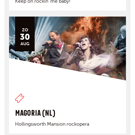
Keep on rockin' me baby!
ZO
30
AUG
MAGORIA (NL)
Hollingsworth Mansion rockopera