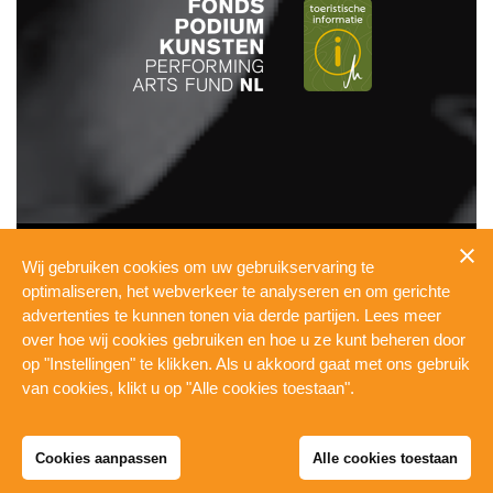
INFO
Wij gebruiken cookies om uw gebruikservaring te
PRESSKIT
optimaliseren, het webverkeer te analyseren en om gerichte
TECHNICAL
advertenties te kunnen tonen via derde partijen. Lees meer
PRIVACY
over hoe wij cookies gebruiken en hoe u ze kunt beheren door
COOKIES
op "Instellingen" te klikken. Als u akkoord gaat met ons gebruik
WERKEN BIJ DE PUL
van cookies, klikt u op "Alle cookies toestaan".
Cookies aanpassen
Alle cookies toestaan