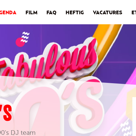
GENDA
FILM
FAQ
HEFTIG
VACATURES
E
’S
90's DJ team