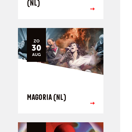
(NL)
ZO
30
AUG
MAGORIA (NL)