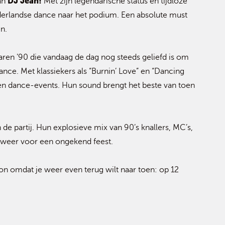
DJ Jean!
an
Met zijn legendarische status en tijdloze
derlandse dance naar het podium. Een absolute must
jn.
jaren ’90 die vandaag de dag nog steeds geliefd is om
ce. Met klassiekers als “Burnin’ Love” en “Dancing
 en dance-events. Hun sound brengt het beste van toen
 de partij. Hun explosieve mix van 90’s knallers, MC’s,
 weer voor een ongekend feest.
on omdat je weer even terug wilt naar toen: op 12