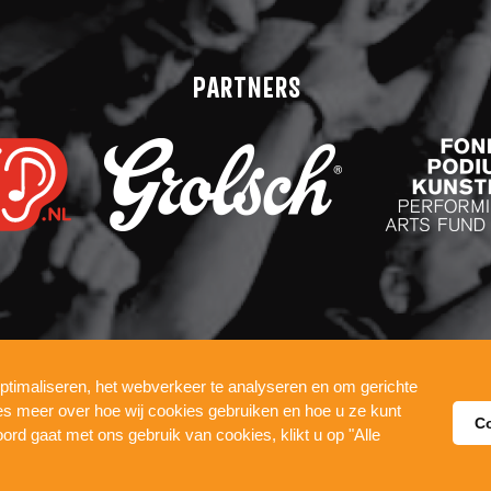
PARTNERS
ptimaliseren, het webverkeer te analyseren en om gerichte
COOKIES
WERKEN BIJ
ees meer over hoe wij cookies gebruiken en hoe u ze kunt
C
DE PUL
oord gaat met ons gebruik van cookies, klikt u op "Alle