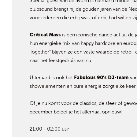
Special guest van de avond is niemand minder d
clubsound brengt hij de gouden jaren van de Ne
voor iedereen die erbij was, of erbij had willen zi
Critical Mass
is een iconische dance act uit de 
hun energieke mix van happy hardcore en eurodan
Together” blijven ze een vaste waarde op retro-
naar het feestgedruis van nu.
Fabulous 90’s DJ-team
Uiteraard is ook het
van
showelementen en pure energie zorgt elke keer
Of je nu komt voor de classics, de sfeer of gewo
december beleef je het allemaal opnieuw!
21:00 - 02:00 uur