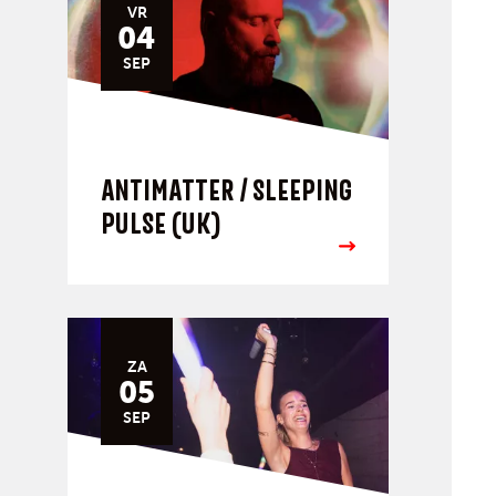
VR
04
SEP
ANTIMATTER / SLEEPING
PULSE (UK)
ZA
05
SEP