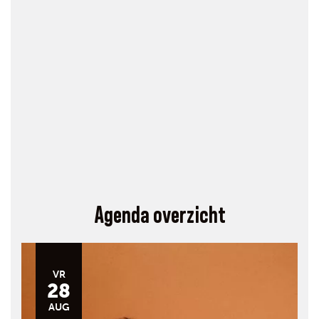
Agenda overzicht
VR
28
AUG