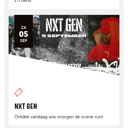
z'n band
ZA
05
SEP
NXT GEN
Ontdek vandaag wie morgen de scene runt