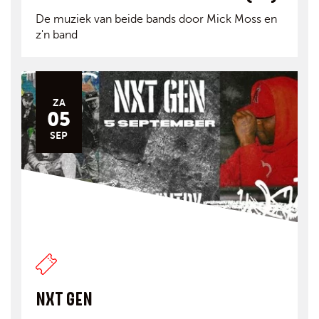
De muziek van beide bands door Mick Moss en
z'n band
ZA
05
SEP
NXT GEN