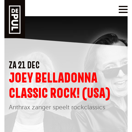
ZA 21 DEC
JOEY BELLADONNA
CLASSIC ROCK! (USA)
Anthrax zanger speelt rockclassics