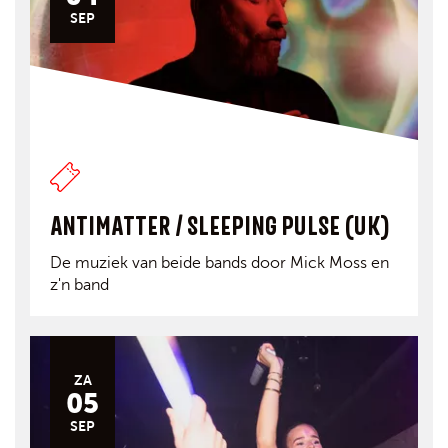
SEP
ANTIMATTER / SLEEPING PULSE (UK)
De muziek van beide bands door Mick Moss en
z'n band
ZA
05
SEP