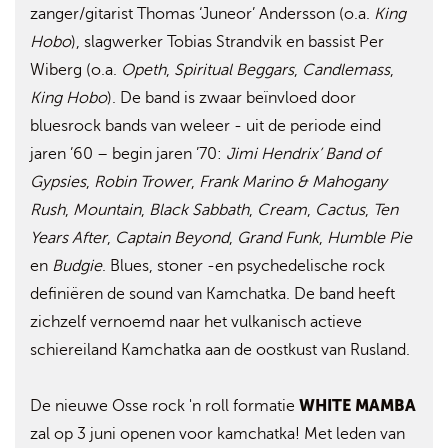
zanger/gitarist Thomas ‘Juneor’ Andersson (o.a.
King
Hobo
), slagwerker Tobias Strandvik en bassist Per
Wiberg (o.a.
Opeth
,
Spiritual Beggars
,
Candlemass
,
King Hobo
). De band is zwaar beïnvloed door
bluesrock bands van weleer - uit de periode eind
jaren ’60 – begin jaren ’70:
Jimi Hendrix’ Band of
Gypsies
,
Robin Trower
,
Frank Marino & Mahogany
Rush
,
Mountain
,
Black Sabbath
,
Cream
,
Cactus
,
Ten
Years After
,
Captain Beyond
,
Grand Funk
,
Humble Pie
en
Budgie
. Blues, stoner -en psychedelische rock
definiëren de sound van Kamchatka. De band heeft
zichzelf vernoemd naar het vulkanisch actieve
schiereiland Kamchatka aan de oostkust van Rusland.
WHITE MAMBA
De nieuwe Osse rock 'n roll formatie
zal op 3 juni openen voor kamchatka! Met leden van