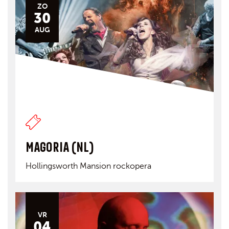
ZO
30
AUG
MAGORIA (NL)
Hollingsworth Mansion rockopera
VR
04