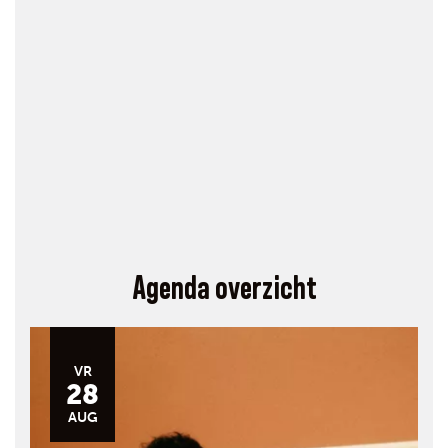
Agenda overzicht
VR
28
AUG