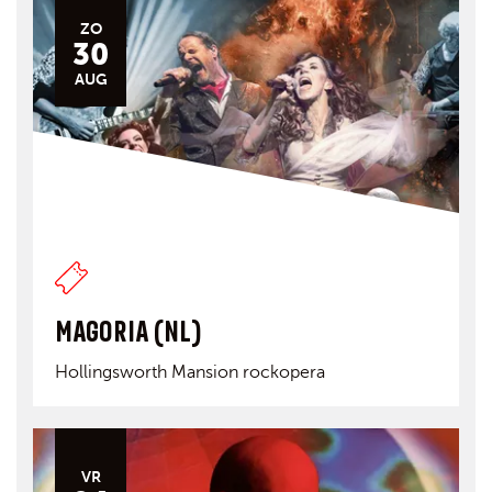
ZO
30
AUG
MAGORIA (NL)
Hollingsworth Mansion rockopera
VR