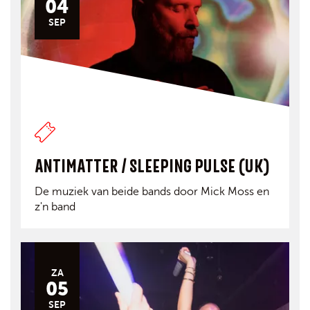
04
SEP
ANTIMATTER / SLEEPING PULSE (UK)
De muziek van beide bands door Mick Moss en
z'n band
ZA
05
SEP