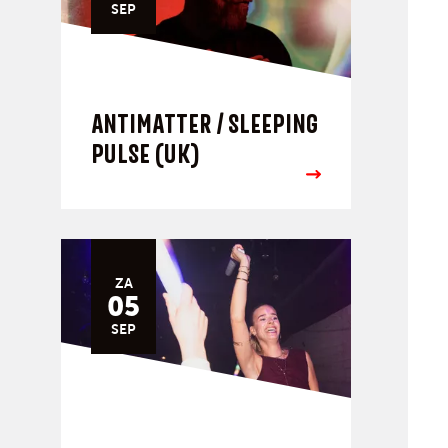
SEP
ANTIMATTER / SLEEPING
PULSE (UK)
ZA
05
SEP