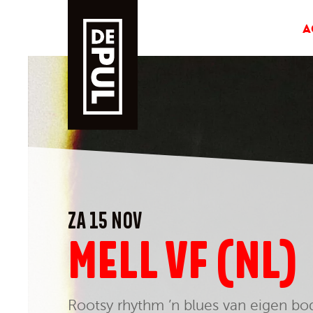
A
ZA 15 NOV
MELL VF (NL)
Rootsy rhythm ’n blues van eigen b