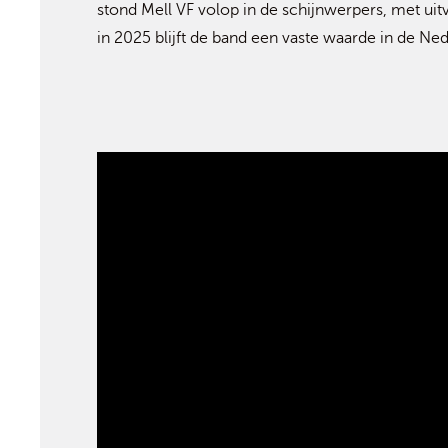
stond Mell VF volop in de schijnwerpers, met uit
in 2025 blijft de band een vaste waarde in de N