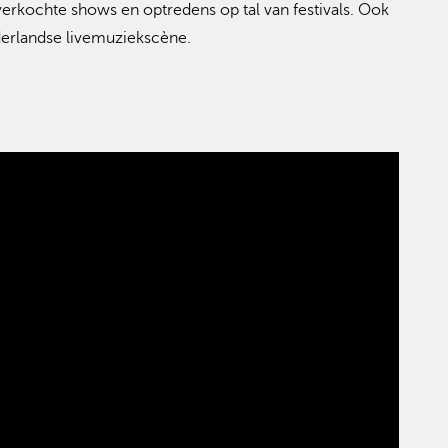
verkochte shows en optredens op tal van festivals. Ook
ederlandse livemuziekscène.