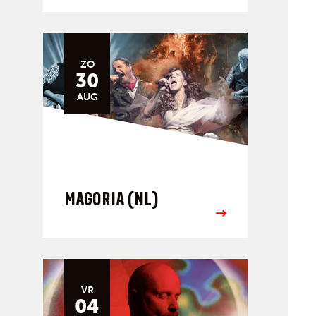
ZO
30
AUG
MAGORIA (NL)
VR
04