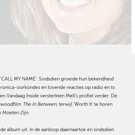
 ‘CALL MY NAME’. Sindsdien groeide hun bekendheid
eronica-oorkondes en lovende reacties op radio en tv.
n Vandaag Inside versterkten Mell’s profiel verder. De
lywoodfilm
The In Between
, terwijl ‘Worth It’ te horen
u Moeten Zijn
.
rde album uit. In de aanloop daarnaartoe en sindsdien