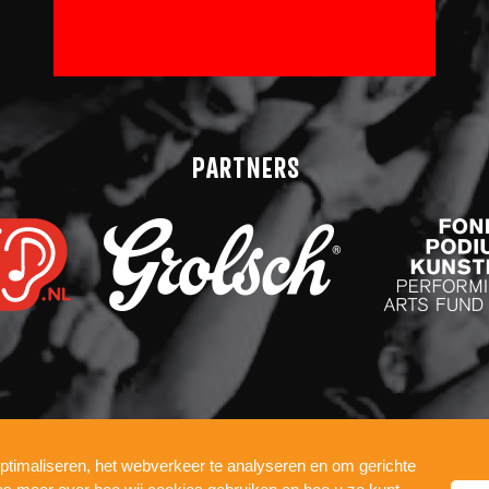
PARTNERS
ptimaliseren, het webverkeer te analyseren en om gerichte
COOKIES
WERKEN BIJ