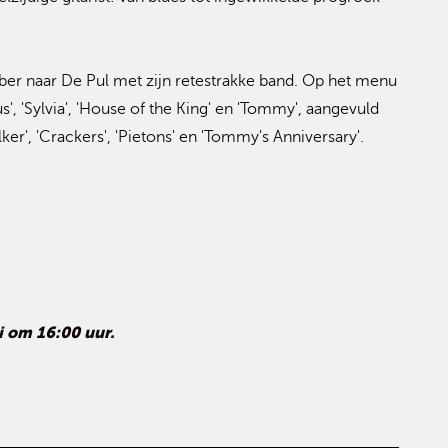
er naar De Pul met zijn retestrakke band. Op het menu
', 'Sylvia', 'House of the King' en 'Tommy', aangevuld
lker', 'Crackers', 'Pietons' en 'Tommy's Anniversary'.
i om 16:00 uur.