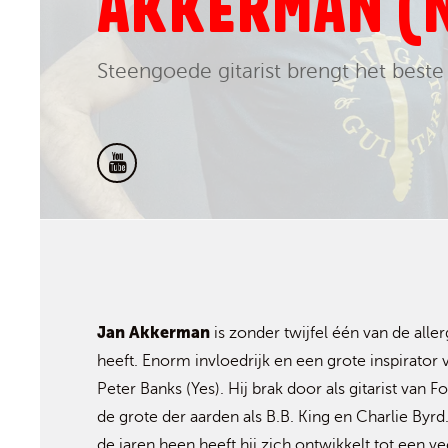
AKKERMAN (
Steengoede gitarist brengt het best
Jan Akkerman
is zonder twijfel één van de alle
heeft. Enorm invloedrijk en een grote inspirator
Peter Banks (Yes). Hij brak door als gitarist va
de grote der aarden als B.B. King en Charlie Byr
de jaren heen heeft hij zich ontwikkelt tot een ve