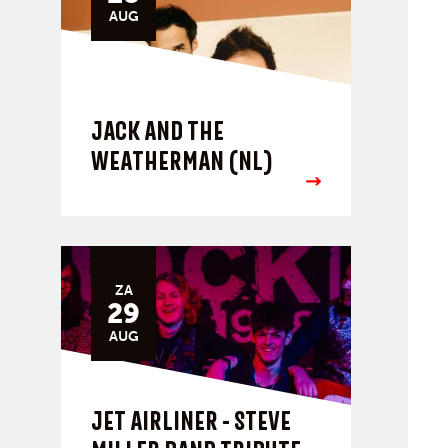
AUG
JACK AND THE
WEATHERMAN (NL)
ZA
29
AUG
JET AIRLINER - STEVE