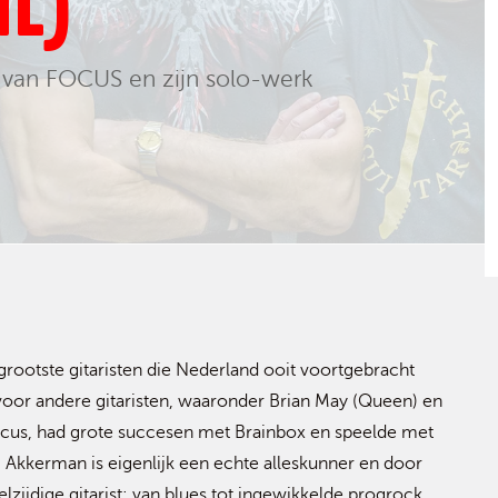
NL)
e van FOCUS en zijn solo-werk
rgrootste gitaristen die Nederland ooit voortgebracht
 voor andere gitaristen, waaronder Brian May (Queen) en
n Focus, had grote succesen met Brainbox en speelde met
d. Akkerman is eigenlijk een echte alleskunner en door
elzijdige gitarist: van blues tot ingewikkelde progrock