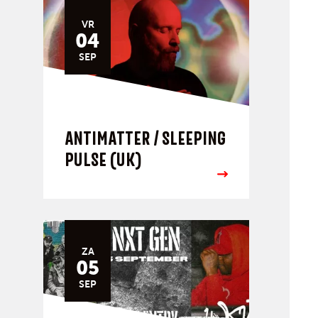
VR
04
SEP
ANTIMATTER / SLEEPING
PULSE (UK)
ZA
05
SEP