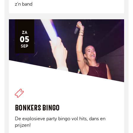
z'n band
ZA
05
SEP
BONKERS BINGO
De explosieve party bingo vol hits, dans en
prijzen!