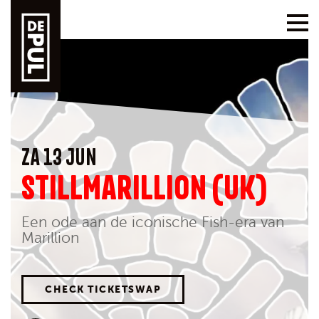
ZA 13 JUN
STILLMARILLION (UK)
Een ode aan de iconische Fish-era van
Marillion
CHECK TICKETSWAP