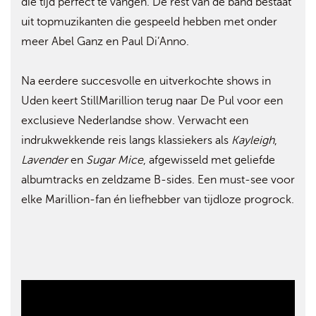
die tijd perfect te vangen. De rest van de band bestaat
uit topmuzikanten die gespeeld hebben met onder
meer Abel Ganz en Paul Di’Anno.
Na eerdere succesvolle en uitverkochte shows in
Uden keert StillMarillion terug naar De Pul voor een
exclusieve Nederlandse show. Verwacht een
indrukwekkende reis langs klassiekers als
Kayleigh
,
Lavender
en
Sugar Mice
, afgewisseld met geliefde
albumtracks en zeldzame B-sides. Een must-see voor
elke Marillion-fan én liefhebber van tijdloze progrock.