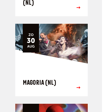
(NL)
ZO
30
AUG
MAGORIA (NL)