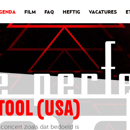
GENDA
FILM
FAQ
HEFTIG
VACATURES
E
TOOL (USA)
concert zoals dat bedoeld is