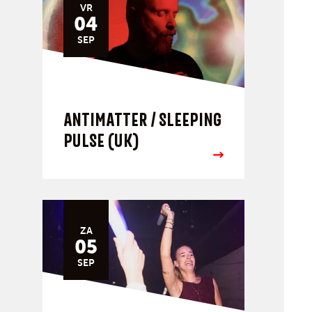
VR
04
SEP
ANTIMATTER / SLEEPING
PULSE (UK)
ZA
05
SEP