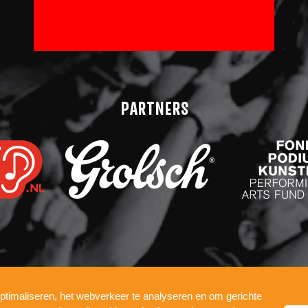
PARTNERS
ptimaliseren, het webverkeer te analyseren en om gerichte
COOKIES
WERKEN BIJ