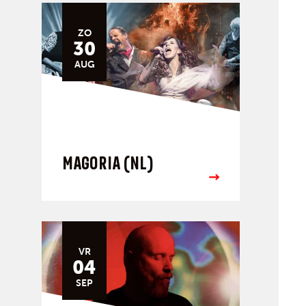
ZO
30
AUG
MAGORIA (NL)
VR
04
SEP