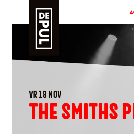
A
VR 18 NOV
THE SMITHS 