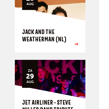
AUG
JACK AND THE
WEATHERMAN (NL)
ZA
29
AUG
JET AIRLINER - STEVE