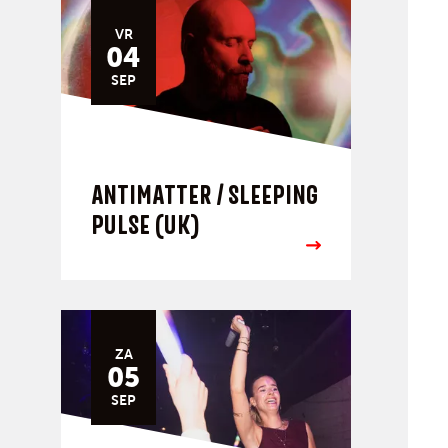
VR
04
SEP
ANTIMATTER / SLEEPING
PULSE (UK)
ZA
05
SEP