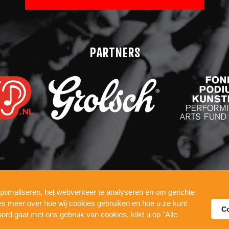
PARTNERS
ptimaliseren, het webverkeer te analyseren en om gerichte
COOKIES
WERKEN BIJ
ees meer over hoe wij cookies gebruiken en hoe u ze kunt
C
DE PUL
oord gaat met ons gebruik van cookies, klikt u op "Alle