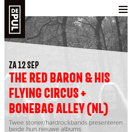
ZA 12 SEP
THE RED BARON & HIS
FLYING CIRCUS +
BONEBAG ALLEY (NL)
Twee stoner/hardrockbands presenteren
beide hun nieuwe albums