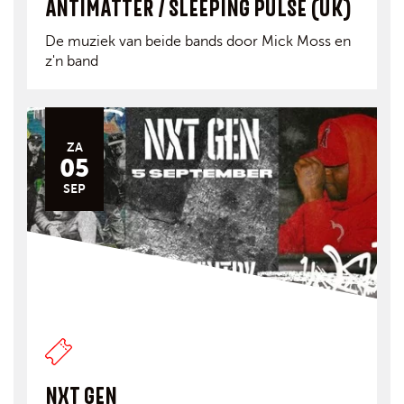
ANTIMATTER / SLEEPING PULSE (UK)
De muziek van beide bands door Mick Moss en
z'n band
ZA
05
SEP
NXT GEN