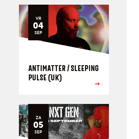
VR
04
SEP
ANTIMATTER / SLEEPING
PULSE (UK)
ZA
05
SEP