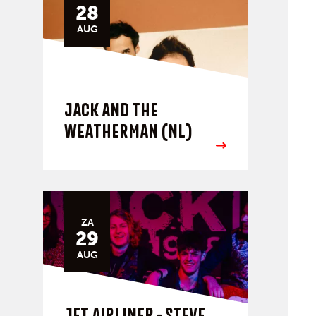
28
AUG
JACK AND THE
WEATHERMAN (NL)
ZA
29
AUG
JET AIRLINER - STEVE