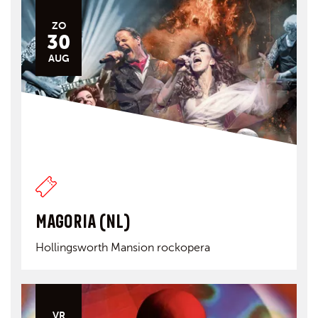
ZO
30
AUG
MAGORIA (NL)
Hollingsworth Mansion rockopera
VR