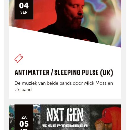
04
SEP
ANTIMATTER / SLEEPING PULSE (UK)
De muziek van beide bands door Mick Moss en
z'n band
ZA
05