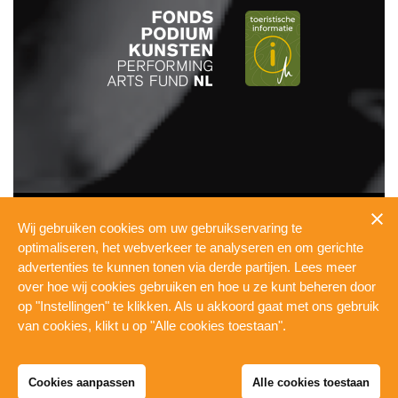
INFO
Wij gebruiken cookies om uw gebruikservaring te
PRESSKIT
optimaliseren, het webverkeer te analyseren en om gerichte
TECHNICAL
advertenties te kunnen tonen via derde partijen. Lees meer
PRIVACY
over hoe wij cookies gebruiken en hoe u ze kunt beheren door
COOKIES
op "Instellingen" te klikken. Als u akkoord gaat met ons gebruik
WERKEN BIJ DE PUL
van cookies, klikt u op "Alle cookies toestaan".
Cookies aanpassen
Alle cookies toestaan