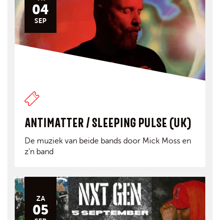
04
SEP
ANTIMATTER / SLEEPING PULSE (UK)
De muziek van beide bands door Mick Moss en
z'n band
ZA
05