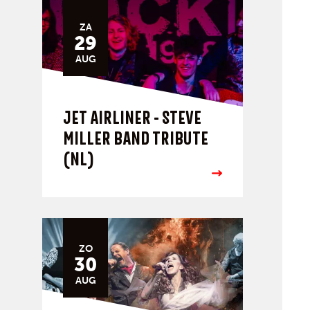
ZA
29
AUG
JET AIRLINER - STEVE
MILLER BAND TRIBUTE
(NL)
ZO
30
AUG