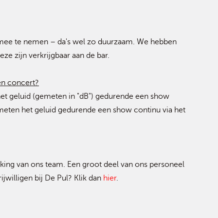
mee te nemen – da's wel zo duurzaam. We hebben
e zijn verkrijgbaar aan de bar.
een concert?
 het geluid (gemeten in "dB") gedurende een show
 meten het geluid gedurende een show continu via het
rking van ons team. Een groot deel van ons personeel
rijwilligen bij De Pul? Klik dan
hier
.