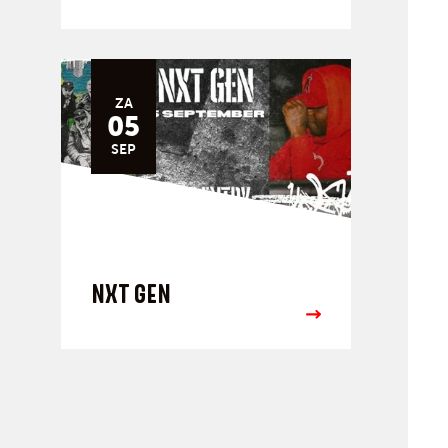
ZA
05
SEP
NXT GEN